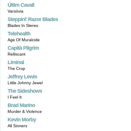
Últim Cavall
Varsòvia
Steppin\' Razor Blades
Blades In Stereo
Telehealth
Age Of Muralcide
Capità Pilgrim
Relliscant
Liminal
The Crop
Jeffrey Lewis
Little Johnny Jewel
The Sideshows
I Feel It
Brad Marino
Murder & Violence
Kevin Morby
All Sinners