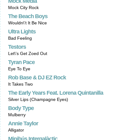
Mock Media
Mock City Rock
The Beach Boys
Wouldn\'t It Be Nice
Ultra Lights
Bad Feeling
Testors
Let\'s Get Zoed Out
Tyran Pace
Eye To Eye
Rob Base & DJ EZ Rock
It Takes Two
The Early Years Feat. Lorena Quintanilla
Silver Lips (Champagne Eyes)
Body Type
Mulberry
Annie Taylor
Alligator
Minibús Intergalàctic