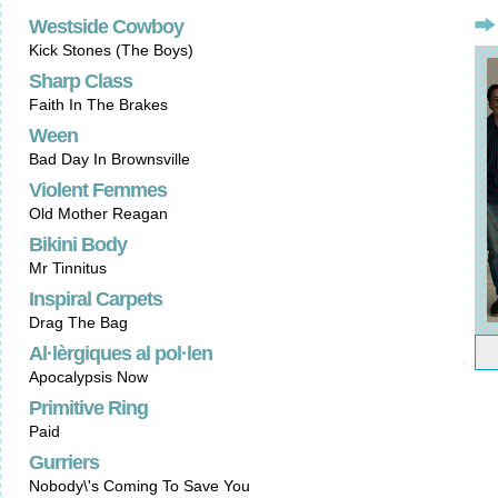
Westside Cowboy
Kick Stones (The Boys)
Sharp Class
Faith In The Brakes
Ween
Bad Day In Brownsville
Violent Femmes
Old Mother Reagan
Bikini Body
Mr Tinnitus
Inspiral Carpets
Drag The Bag
Al·lèrgiques al pol·len
Apocalypsis Now
Primitive Ring
Paid
Gurriers
Nobody\'s Coming To Save You