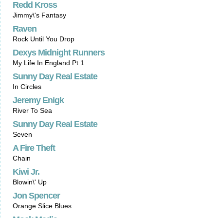
Redd Kross
Jimmy\'s Fantasy
Raven
Rock Until You Drop
Dexys Midnight Runners
My Life In England Pt 1
Sunny Day Real Estate
In Circles
Jeremy Enigk
River To Sea
Sunny Day Real Estate
Seven
A Fire Theft
Chain
Kiwi Jr.
Blowin\' Up
Jon Spencer
Orange Slice Blues