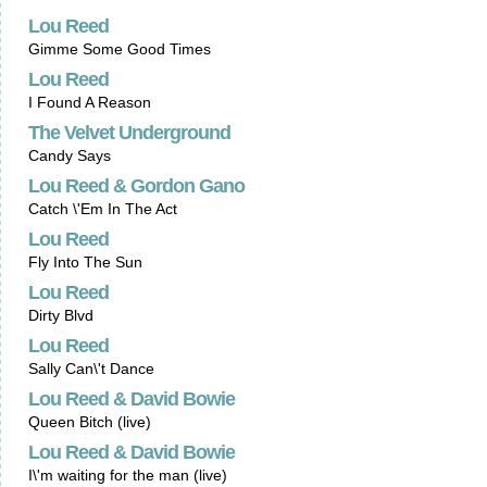
Lou Reed
Gimme Some Good Times
Lou Reed
I Found A Reason
The Velvet Underground
Candy Says
Lou Reed & Gordon Gano
Catch \'Em In The Act
Lou Reed
Fly Into The Sun
Lou Reed
Dirty Blvd
Lou Reed
Sally Can\'t Dance
Lou Reed & David Bowie
Queen Bitch (live)
Lou Reed & David Bowie
I\'m waiting for the man (live)