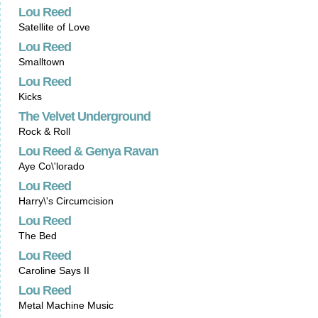
Lou Reed
Satellite of Love
Lou Reed
Smalltown
Lou Reed
Kicks
The Velvet Underground
Rock & Roll
Lou Reed & Genya Ravan
Aye Co\'lorado
Lou Reed
Harry\'s Circumcision
Lou Reed
The Bed
Lou Reed
Caroline Says II
Lou Reed
Metal Machine Music