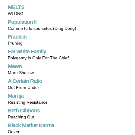
MELTS
WLDNG
Population II
Comme tu le souhaites (Ding Dong)
Fräulein
Pruning
Fat White Family
Polygamy Is Only For The Chief
Mewn
More Shallow
A Certain Ratio
Out From Under
Maruja
Resisting Resistance
Beth Gibbons
Reaching Out
Black Market Karma
Oozer