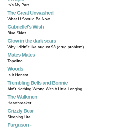
It\'s My Part
The Great Unwashed
What U Should Be Now
Gabrielle\'s Wish
Blue Skies
Glow in the dark scars
Why i didn\'t like august 93 (drug problem)
Mates Mates
Topolino
Woods
Is It Honest
Trembling Bells and Bonnie
Ain\'t Nothing Wrong With A Little Longing
The Walkmen
Heartbreaker
Grizzly Bear
Sleeping Ute
Furguson -