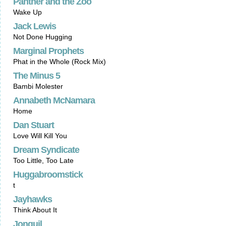
Panther and the Zoo
Wake Up
Jack Lewis
Not Done Hugging
Marginal Prophets
Phat in the Whole (Rock Mix)
The Minus 5
Bambi Molester
Annabeth McNamara
Home
Dan Stuart
Love Will Kill You
Dream Syndicate
Too Little, Too Late
Huggabroomstick
t
Jayhawks
Think About It
Jonquil