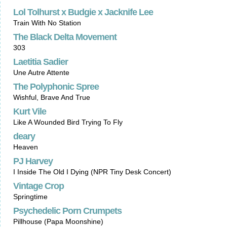
Lol Tolhurst x Budgie x Jacknife Lee
Train With No Station
The Black Delta Movement
303
Laetitia Sadier
Une Autre Attente
The Polyphonic Spree
Wishful, Brave And True
Kurt Vile
Like A Wounded Bird Trying To Fly
deary
Heaven
PJ Harvey
I Inside The Old I Dying (NPR Tiny Desk Concert)
Vintage Crop
Springtime
Psychedelic Porn Crumpets
Pillhouse (Papa Moonshine)