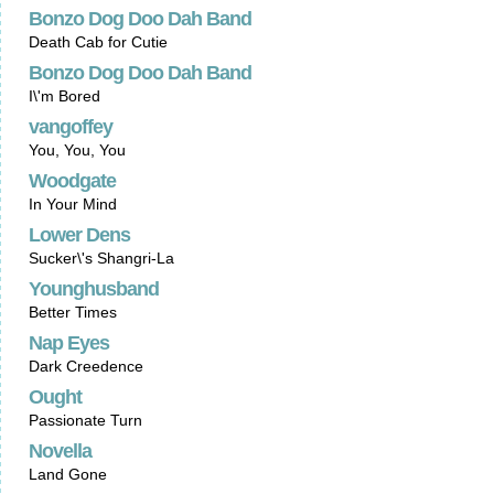
Bonzo Dog Doo Dah Band
Death Cab for Cutie
Bonzo Dog Doo Dah Band
I\'m Bored
vangoffey
You, You, You
Woodgate
In Your Mind
Lower Dens
Sucker\'s Shangri-La
Younghusband
Better Times
Nap Eyes
Dark Creedence
Ought
Passionate Turn
Novella
Land Gone