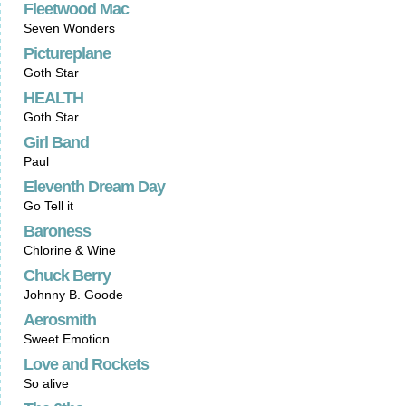
Fleetwood Mac
Seven Wonders
Pictureplane
Goth Star
HEALTH
Goth Star
Girl Band
Paul
Eleventh Dream Day
Go Tell it
Baroness
Chlorine & Wine
Chuck Berry
Johnny B. Goode
Aerosmith
Sweet Emotion
Love and Rockets
So alive