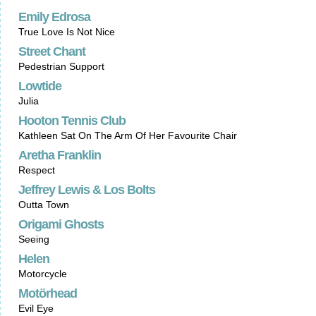
Emily Edrosa
True Love Is Not Nice
Street Chant
Pedestrian Support
Lowtide
Julia
Hooton Tennis Club
Kathleen Sat On The Arm Of Her Favourite Chair
Aretha Franklin
Respect
Jeffrey Lewis & Los Bolts
Outta Town
Origami Ghosts
Seeing
Helen
Motorcycle
Motörhead
Evil Eye