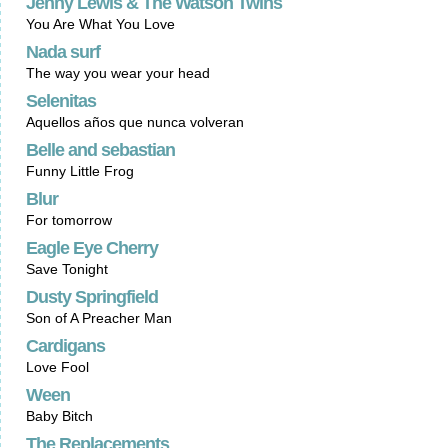
Jenny Lewis & The Watson Twins
You Are What You Love
Nada surf
The way you wear your head
Selenitas
Aquellos años que nunca volveran
Belle and sebastian
Funny Little Frog
Blur
For tomorrow
Eagle Eye Cherry
Save Tonight
Dusty Springfield
Son of A Preacher Man
Cardigans
Love Fool
Ween
Baby Bitch
The Replacements