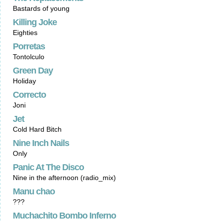
Bastards of young
Killing Joke
Eighties
Porretas
Tontolculo
Green Day
Holiday
Correcto
Joni
Jet
Cold Hard Bitch
Nine Inch Nails
Only
Panic At The Disco
Nine in the afternoon (radio_mix)
Manu chao
???
Muchachito Bombo Inferno