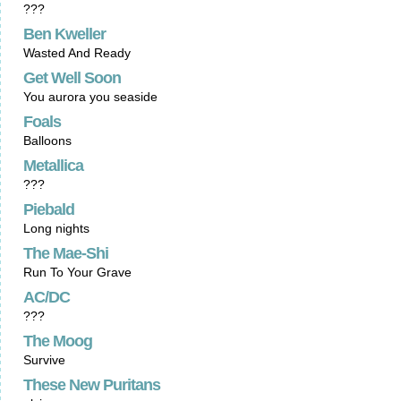
???
Ben Kweller
Wasted And Ready
Get Well Soon
You aurora you seaside
Foals
Balloons
Metallica
???
Piebald
Long nights
The Mae-Shi
Run To Your Grave
AC/DC
???
The Moog
Survive
These New Puritans