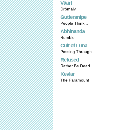
Väärt
Drömälv
Guttersnipe
People Think...
Abhinanda
Rumble
Cult of Luna
Passing Through
Refused
Rather Be Dead
Kevlar
The Paramount