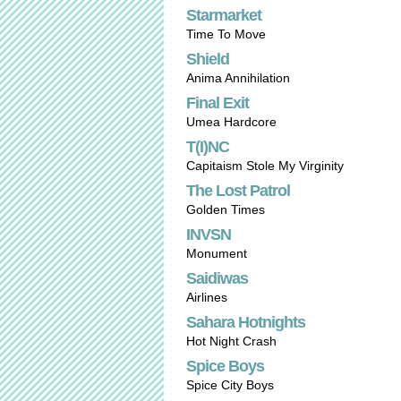
Starmarket
Time To Move
Shield
Anima Annihilation
Final Exit
Umea Hardcore
T(I)NC
Capitaism Stole My Virginity
The Lost Patrol
Golden Times
INVSN
Monument
Saidiwas
Airlines
Sahara Hotnights
Hot Night Crash
Spice Boys
Spice City Boys