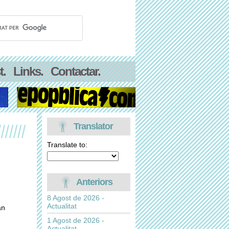
t.
Links.
Contactar.
Translator
Translate to:
Anteriors
8 Agost de 2026 -
Actualitat
an
1 Agost de 2026 -
Actualitat