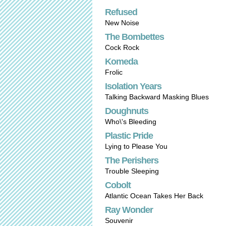
Refused
New Noise
The Bombettes
Cock Rock
Komeda
Frolic
Isolation Years
Talking Backward Masking Blues
Doughnuts
Who\'s Bleeding
Plastic Pride
Lying to Please You
The Perishers
Trouble Sleeping
Cobolt
Atlantic Ocean Takes Her Back
Ray Wonder
Souvenir