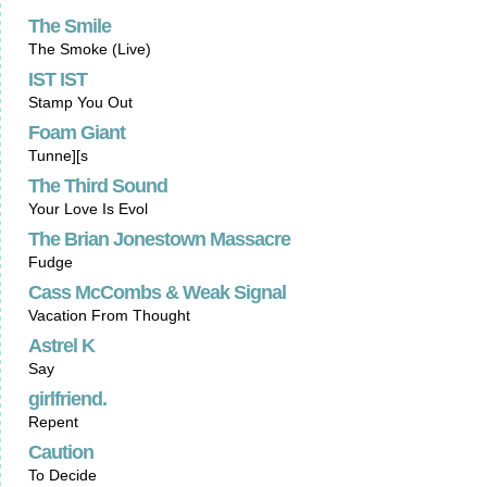
The Smile
The Smoke (Live)
IST IST
Stamp You Out
Foam Giant
Tunne][s
The Third Sound
Your Love Is Evol
The Brian Jonestown Massacre
Fudge
Cass McCombs & Weak Signal
Vacation From Thought
Astrel K
Say
girlfriend.
Repent
Caution
To Decide