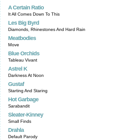
A Certain Ratio
It All Comes Down To This
Les Big Byrd
Diamonds, Rhinestones And Hard Rain
Meatbodies
Move
Blue Orchids
Tableau Vivant
Astrel K
Darkness At Noon
Gustaf
Starting And Staring
Hot Garbage
Sarabandit
Sleater-Kinney
Small Finds
Drahla
Default Parody