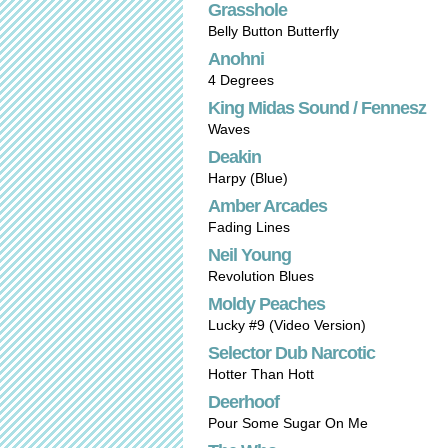
Grasshole
Belly Button Butterfly
Anohni
4 Degrees
King Midas Sound / Fennesz
Waves
Deakin
Harpy (Blue)
Amber Arcades
Fading Lines
Neil Young
Revolution Blues
Moldy Peaches
Lucky #9 (Video Version)
Selector Dub Narcotic
Hotter Than Hott
Deerhoof
Pour Some Sugar On Me