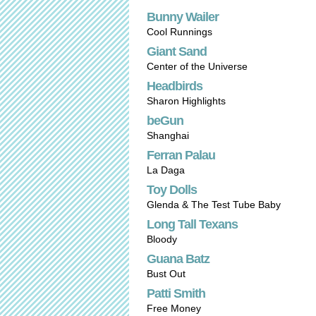
Bunny Wailer
Cool Runnings
Giant Sand
Center of the Universe
Headbirds
Sharon Highlights
beGun
Shanghai
Ferran Palau
La Daga
Toy Dolls
Glenda & The Test Tube Baby
Long Tall Texans
Bloody
Guana Batz
Bust Out
Patti Smith
Free Money