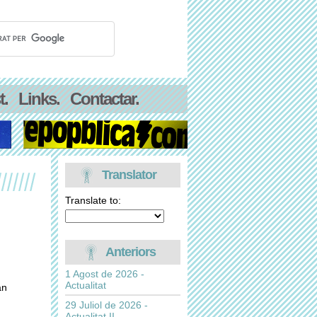
t.
Links.
Contactar.
Translator
Translate to:
Anteriors
1 Agost de 2026 -
Actualitat
an
29 Juliol de 2026 -
Actualitat II