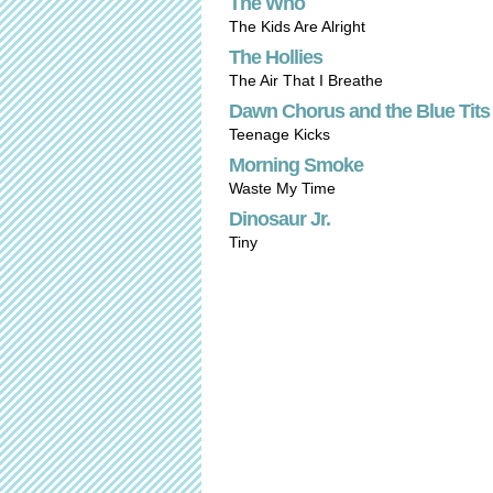
The Who
The Kids Are Alright
The Hollies
The Air That I Breathe
Dawn Chorus and the Blue Tits
Teenage Kicks
Morning Smoke
Waste My Time
Dinosaur Jr.
Tiny