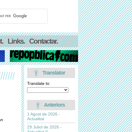
t.
Links.
Contactar.
Translator
Translate to:
Anteriors
1 Agost de 2026 -
Actualitat
an
29 Juliol de 2026 -
Actualitat II