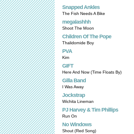
Snapped Ankles
The Fish Needs A Bike
megalashhh
Shoot The Moon
Children Of The Pope
Thalidomide Boy
PVA
Kim
GIFT
Here And Now (Time Floats By)
Gilla Band
I Was Away
Jockstrap
Wichita Lineman
PJ Harvey & Tim Phillips
Run On
No Windows
Shout (Red Song)