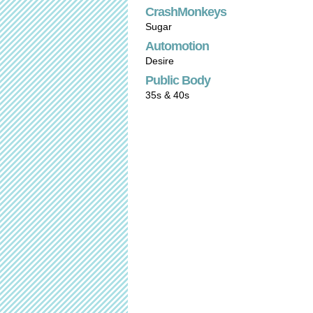
CrashMonkeys
Sugar
Automotion
Desire
Public Body
35s & 40s