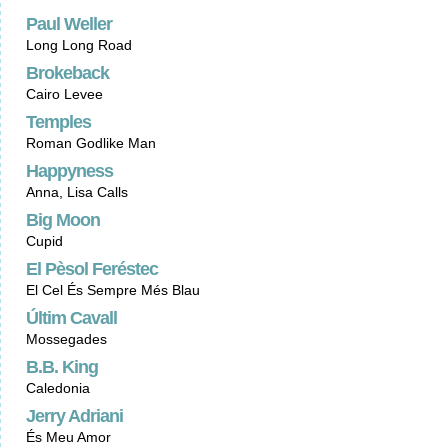
Paul Weller
Long Long Road
Brokeback
Cairo Levee
Temples
Roman Godlike Man
Happyness
Anna, Lisa Calls
Big Moon
Cupid
El Pèsol Feréstec
El Cel És Sempre Més Blau
Últim Cavall
Mossegades
B.B. King
Caledonia
Jerry Adriani
És Meu Amor