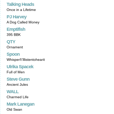
Talking Heads
Once in a Lifetime
PJ Harvey
A Dog Called Money
Emptifish
395 BBK
QTY
Ornament
Spoon
WhisperI\'lllistentohearit
Ulrika Spacek
Full of Men
Steve Gunn
Ancient Jules
WALL
Charmed Life
Mark Lanegan
Old Swan