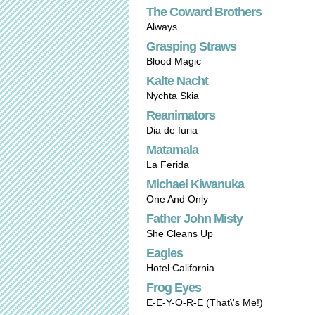
The Coward Brothers
Always
Grasping Straws
Blood Magic
Kalte Nacht
Nychta Skia
Reanimators
Dia de furia
Matamala
La Ferida
Michael Kiwanuka
One And Only
Father John Misty
She Cleans Up
Eagles
Hotel California
Frog Eyes
E-E-Y-O-R-E (That\'s Me!)