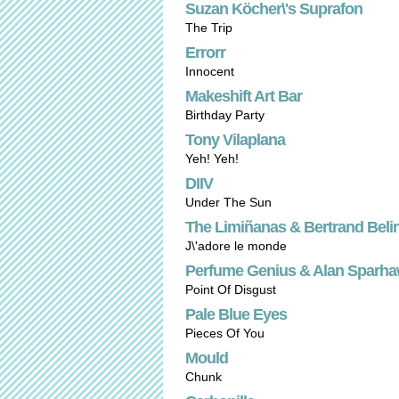
Suzan Köcher\'s Suprafon
The Trip
Errorr
Innocent
Makeshift Art Bar
Birthday Party
Tony Vilaplana
Yeh! Yeh!
DIIV
Under The Sun
The Limiñanas & Bertrand Beli
J\'adore le monde
Perfume Genius & Alan Sparh
Point Of Disgust
Pale Blue Eyes
Pieces Of You
Mould
Chunk