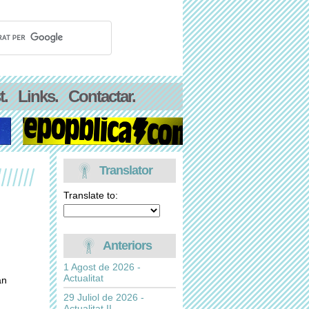
t.
Links.
Contactar.
Translator
Translate to:
Anteriors
1 Agost de 2026 -
Actualitat
an
29 Juliol de 2026 -
Actualitat II