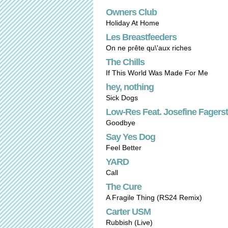
Owners Club
Holiday At Home
Les Breastfeeders
On ne prête qu\'aux riches
The Chills
If This World Was Made For Me
hey, nothing
Sick Dogs
Low-Res Feat. Josefine Fagers
Goodbye
Say Yes Dog
Feel Better
YARD
Call
The Cure
A Fragile Thing (RS24 Remix)
Carter USM
Rubbish (Live)