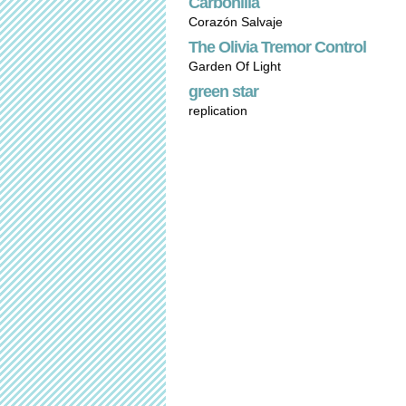
Carbonilla
Corazón Salvaje
The Olivia Tremor Control
Garden Of Light
green star
replication