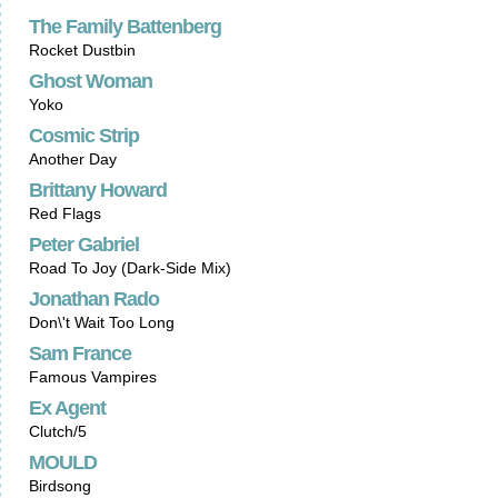
The Family Battenberg
Rocket Dustbin
Ghost Woman
Yoko
Cosmic Strip
Another Day
Brittany Howard
Red Flags
Peter Gabriel
Road To Joy (Dark-Side Mix)
Jonathan Rado
Don\'t Wait Too Long
Sam France
Famous Vampires
Ex Agent
Clutch/5
MOULD
Birdsong