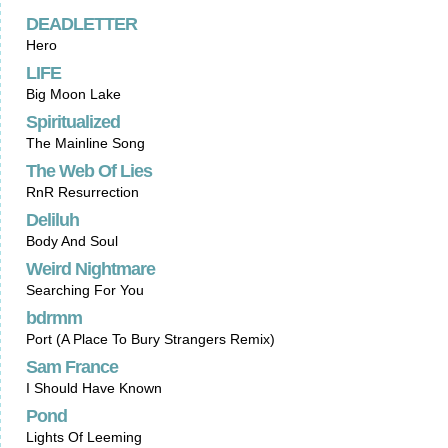
DEADLETTER
Hero
LIFE
Big Moon Lake
Spiritualized
The Mainline Song
The Web Of Lies
RnR Resurrection
Deliluh
Body And Soul
Weird Nightmare
Searching For You
bdrmm
Port (A Place To Bury Strangers Remix)
Sam France
I Should Have Known
Pond
Lights Of Leeming