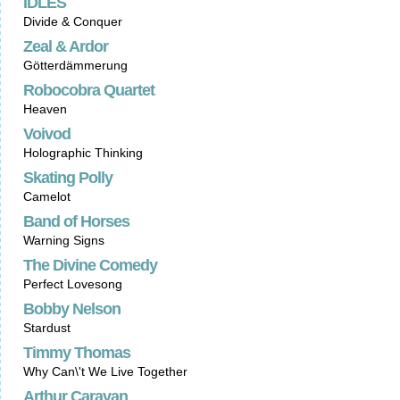
IDLES
Divide & Conquer
Zeal & Ardor
Götterdämmerung
Robocobra Quartet
Heaven
Voivod
Holographic Thinking
Skating Polly
Camelot
Band of Horses
Warning Signs
The Divine Comedy
Perfect Lovesong
Bobby Nelson
Stardust
Timmy Thomas
Why Can\'t We Live Together
Arthur Caravan