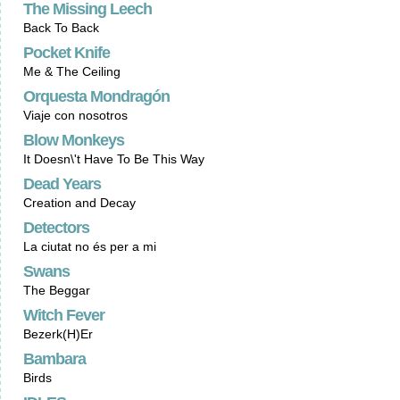
The Missing Leech
Back To Back
Pocket Knife
Me & The Ceiling
Orquesta Mondragón
Viaje con nosotros
Blow Monkeys
It Doesn\'t Have To Be This Way
Dead Years
Creation and Decay
Detectors
La ciutat no és per a mi
Swans
The Beggar
Witch Fever
Bezerk(H)Er
Bambara
Birds