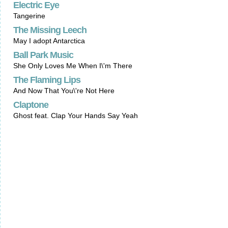
Electric Eye
Tangerine
The Missing Leech
May I adopt Antarctica
Ball Park Music
She Only Loves Me When I\'m There
The Flaming Lips
And Now That You\'re Not Here
Claptone
Ghost feat. Clap Your Hands Say Yeah