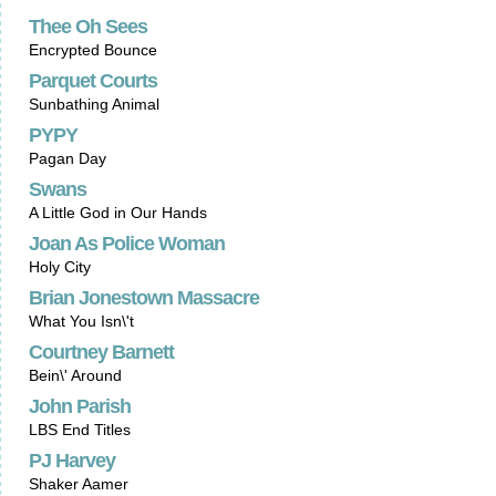
Thee Oh Sees
Encrypted Bounce
Parquet Courts
Sunbathing Animal
PYPY
Pagan Day
Swans
A Little God in Our Hands
Joan As Police Woman
Holy City
Brian Jonestown Massacre
What You Isn\'t
Courtney Barnett
Bein\' Around
John Parish
LBS End Titles
PJ Harvey
Shaker Aamer