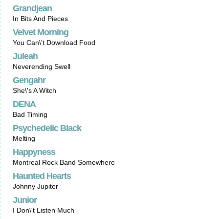
Grandjean
In Bits And Pieces
Velvet Morning
You Can\'t Download Food
Juleah
Neverending Swell
Gengahr
She\'s A Witch
DENA
Bad Timing
Psychedelic Black
Melting
Happyness
Montreal Rock Band Somewhere
Haunted Hearts
Johnny Jupiter
Junior
I Don\'t Listen Much