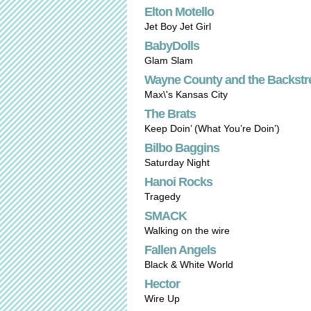
Elton Motello
Jet Boy Jet Girl
BabyDolls
Glam Slam
Wayne County and the Backstr
Max\'s Kansas City
The Brats
Keep Doin’ (What You’re Doin’)
Bilbo Baggins
Saturday Night
Hanoi Rocks
Tragedy
SMACK
Walking on the wire
Fallen Angels
Black & White World
Hector
Wire Up