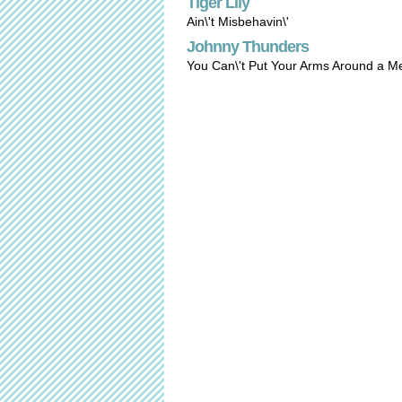
Tiger Lily
Ain\'t Misbehavin\'
Johnny Thunders
You Can\'t Put Your Arms Around a 