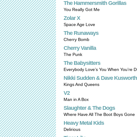
The Hammersmith Gorillas
You Really Got Me
Zolar X
Space Age Love
The Runaways
Cherry Bomb
Cherry Vanilla
The Punk
The Babysitters
Everybody Love’s You When You’re 
Nikki Sudden & Dave Kusworth
Kings And Queens
V2
Man in A Box
Slaughter & The Dogs
Where Have All The Boot Boys Gone
Heavy Metal Kids
Delirious