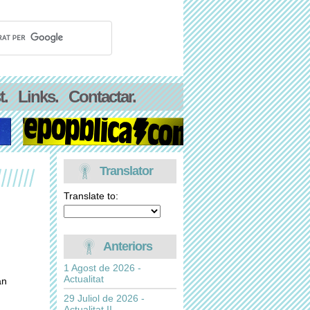
t.
Links.
Contactar.
Translator
Translate to:
Anteriors
1 Agost de 2026 -
Actualitat
an
29 Juliol de 2026 -
Actualitat II