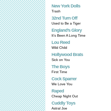
New York Dolls
Trash
32nd Turn Off
Used to Be a Tiger
England’s Glory
It’s Been A Long Time
Lou Reed
Wild Child
Hollywood Brats
Sick on You
The Boys
First Time
Cock Sparrer
We Love You
Raped
Cheap Night Out
Cuddly Toys
Astral Joe