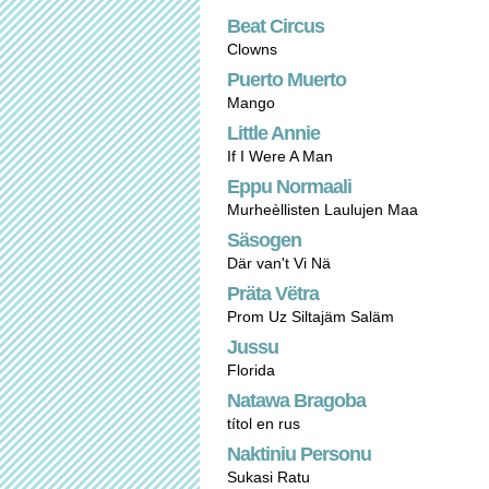
Beat Circus
Clowns
Puerto Muerto
Mango
Little Annie
If I Were A Man
Eppu Normaali
Murheèllisten Laulujen Maa
Säsogen
Där van't Vi Nä
Präta Vëtra
Prom Uz Siltajäm Saläm
Jussu
Florida
Natawa Bragoba
títol en rus
Naktiniu Personu
Sukasi Ratu