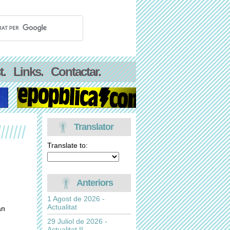
t.
Links.
Contactar.
Translator
Translate to:
Anteriors
1 Agost de 2026 -
Actualitat
an
29 Juliol de 2026 -
Actualitat II