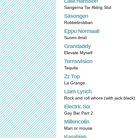
Lalla Hansson
Sangerna Tar Aldrig Slut
Säsongen
Robbelirobban
Eppu Normaali
Suomi-ilmiö
Grandaddy
Elevate Myself
Terrorvision
Tequila
Zz Top
La Grange
Liam Lynch
Rock and roll whore (with jack black)
Electric Six
Gay Bar Part 2
Millencolin
Man or mouse
Kasabian