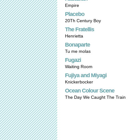
Empire
Placebo
20Th Century Boy
The Fratellis
Henrietta
Bonaparte
Tu me molas
Fugazi
Waiting Room
Fujiya and Miyagi
Knickerbocker
Ocean Colour Scene
The Day We Caught The Train