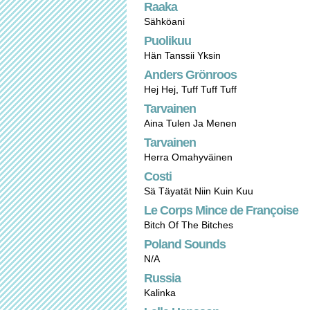
Raaka
Sähköani
Puolikuu
Hän Tanssii Yksin
Anders Grönroos
Hej Hej, Tuff Tuff Tuff
Tarvainen
Aina Tulen Ja Menen
Tarvainen
Herra Omahyväinen
Costi
Sä Täyatät Niin Kuin Kuu
Le Corps Mince de Françoise
Bitch Of The Bitches
Poland Sounds
N/A
Russia
Kalinka