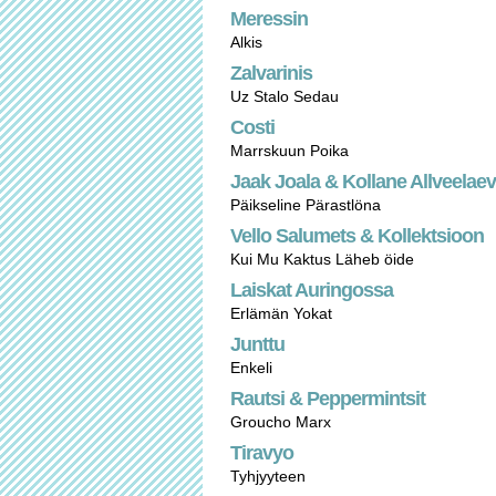
Meressin
Alkis
Zalvarinis
Uz Stalo Sedau
Costi
Marrskuun Poika
Jaak Joala & Kollane Allveelaev
Päikseline Pärastlöna
Vello Salumets & Kollektsioon
Kui Mu Kaktus Läheb öide
Laiskat Auringossa
Erlämän Yokat
Junttu
Enkeli
Rautsi & Peppermintsit
Groucho Marx
Tiravyo
Tyhjyyteen