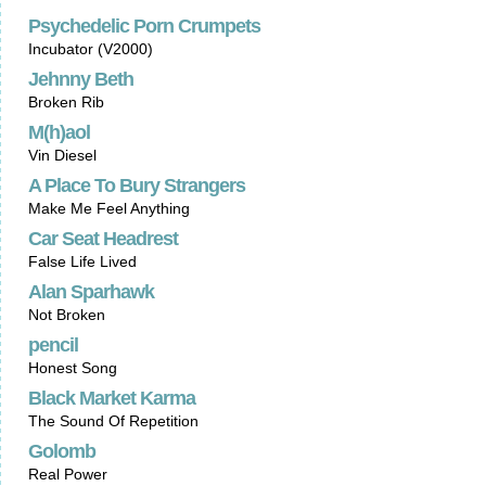
Psychedelic Porn Crumpets
Incubator (V2000)
Jehnny Beth
Broken Rib
M(h)aol
Vin Diesel
A Place To Bury Strangers
Make Me Feel Anything
Car Seat Headrest
False Life Lived
Alan Sparhawk
Not Broken
pencil
Honest Song
Black Market Karma
The Sound Of Repetition
Golomb
Real Power