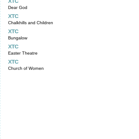
XTC
Dear God
XTC
Chalkhills and Children
XTC
Bungalow
XTC
Easter Theatre
XTC
Church of Women