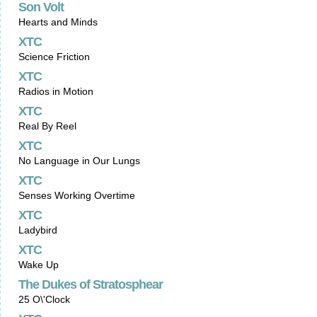
Son Volt
Hearts and Minds
XTC
Science Friction
XTC
Radios in Motion
XTC
Real By Reel
XTC
No Language in Our Lungs
XTC
Senses Working Overtime
XTC
Ladybird
XTC
Wake Up
The Dukes of Stratosphear
25 O\'Clock