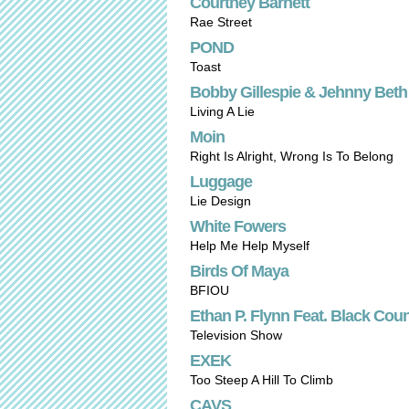
Courtney Barnett
Rae Street
POND
Toast
Bobby Gillespie & Jehnny Beth
Living A Lie
Moin
Right Is Alright, Wrong Is To Belong
Luggage
Lie Design
White Fowers
Help Me Help Myself
Birds Of Maya
BFIOU
Ethan P. Flynn Feat. Black Cou
Television Show
EXEK
Too Steep A Hill To Climb
CAVS