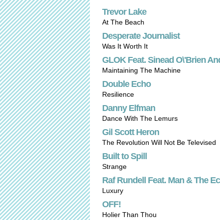
Trevor Lake
At The Beach
Desperate Journalist
Was It Worth It
GLOK Feat. Sinead O\'Brien An
Maintaining The Machine
Double Echo
Resilience
Danny Elfman
Dance With The Lemurs
Gil Scott Heron
The Revolution Will Not Be Televised
Built to Spill
Strange
Raf Rundell Feat. Man & The E
Luxury
OFF!
Holier Than Thou