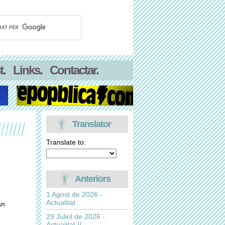
t.
Links.
Contactar.
Translator
Translate to:
Anteriors
1 Agost de 2026 -
Actualitat
an
29 Juliol de 2026 -
Actualitat II