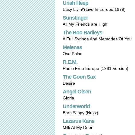
Uriah Heep
Easy Livin\'(Live In Europe 1979)
Sunstinger
All My Friends are High
The Boo Radleys
A Full Syringe And Memories Of You
Melenas
Osa Polar
R.E.M.
Radio Free Europe (1981 Version)
The Goon Sax
Desire
Angel Olsen
Gloria
Underworld
Born Slippy (Nuxx)
Lazarus Kane
Milk At My Door