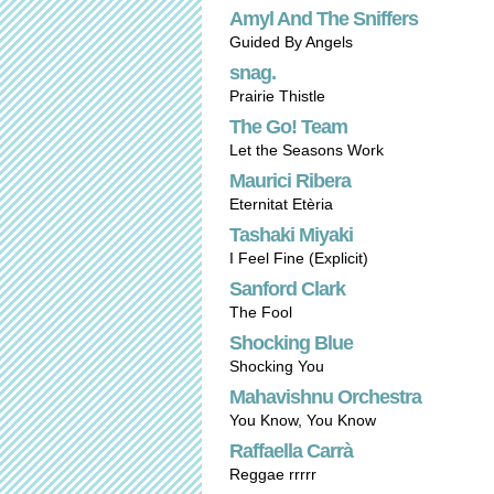
Amyl And The Sniffers
Guided By Angels
snag.
Prairie Thistle
The Go! Team
Let the Seasons Work
Maurici Ribera
Eternitat Etèria
Tashaki Miyaki
I Feel Fine (Explicit)
Sanford Clark
The Fool
Shocking Blue
Shocking You
Mahavishnu Orchestra
You Know, You Know
Raffaella Carrà
Reggae rrrrr