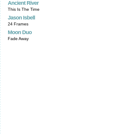
Ancient River
This Is The Time
Jason Isbell
24 Frames
Moon Duo
Fade Away