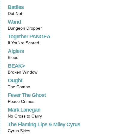
Battles
Dot Net
Wand
Dungeon Dropper
Together PANGEA
If You\'re Scared
Algiers
Blood
BEAK>
Broken Window
Ought
The Combo
Fever The Ghost
Peace Crimes
Mark Lanegan
No Cross to Carry
The Flaming Lips & Miley Cyrus
Cyrus Skies