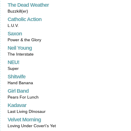
The Dead Weather
Buzzkill(er)
Catholic Action
L.U.V.
Saxon
Power & the Glory
Neil Young
The Interstate
NEU!
Super
Shitwife
Hand Banana
Girl Band
Pears For Lunch
Kadavar
Last Living DInosaur
Velvet Morning
Loving Under Cover\'s Yet