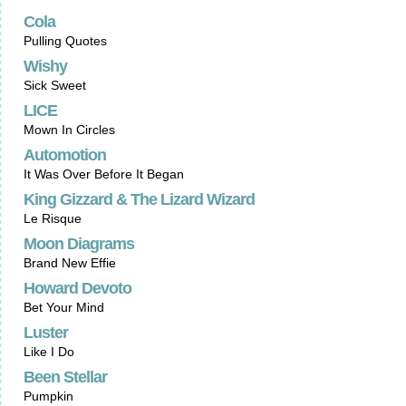
Cola
Pulling Quotes
Wishy
Sick Sweet
LICE
Mown In Circles
Automotion
It Was Over Before It Began
King Gizzard & The Lizard Wizard
Le Risque
Moon Diagrams
Brand New Effie
Howard Devoto
Bet Your Mind
Luster
Like I Do
Been Stellar
Pumpkin