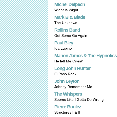
Michel Delpech
Wight Is Wight
Mark B & Blade
The Unknown
Rollins Band
Get Some Go Again
Paul Bley
Ida Lupino
Marion James & The Hypnotics
He left Me Cryin\'
Long John Hunter
El Paso Rock
John Leyton
Johnny Remember Me
The Whispers
Seems Like I Gotta Do Wrong
Pierre Boulez
Structures I & II