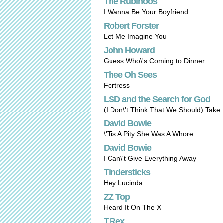
The Rubinoos
I Wanna Be Your Boyfriend
Robert Forster
Let Me Imagine You
John Howard
Guess Who\'s Coming to Dinner
Thee Oh Sees
Fortress
LSD and the Search for God
(I Don\'t Think That We Should) Take I
David Bowie
\'Tis A Pity She Was A Whore
David Bowie
I Can\'t Give Everything Away
Tindersticks
Hey Lucinda
ZZ Top
Heard It On The X
T.Rex