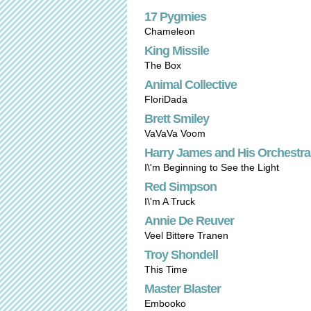
17 Pygmies
Chameleon
King Missile
The Box
Animal Collective
FloriDada
Brett Smiley
VaVaVa Voom
Harry James and His Orchestra 
I\'m Beginning to See the Light
Red Simpson
I\'m A Truck
Annie De Reuver
Veel Bittere Tranen
Troy Shondell
This Time
Master Blaster
Embooko