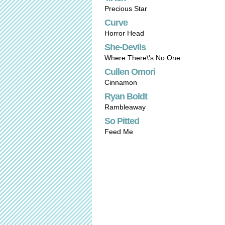
Precious Star
Curve
Horror Head
She-Devils
Where There\'s No One
Cullen Omori
Cinnamon
Ryan Boldt
Rambleaway
So Pitted
Feed Me