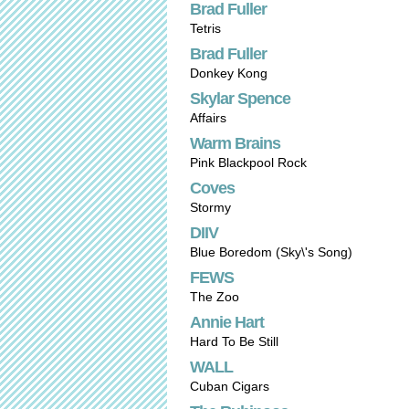
Brad Fuller
Tetris
Brad Fuller
Donkey Kong
Skylar Spence
Affairs
Warm Brains
Pink Blackpool Rock
Coves
Stormy
DIIV
Blue Boredom (Sky\'s Song)
FEWS
The Zoo
Annie Hart
Hard To Be Still
WALL
Cuban Cigars