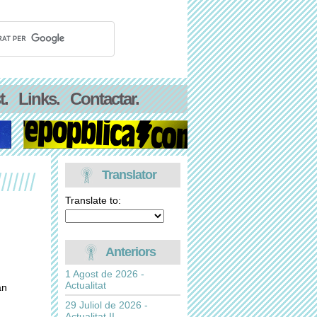
t.
Links.
Contactar.
Translator
Translate to:
Anteriors
1 Agost de 2026 -
Actualitat
an
29 Juliol de 2026 -
Actualitat II