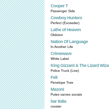
Cooper T
Passenger Side
Cowboy Hunters
Perfect (Exceeder)
Lathe of Heaven
Oblivion
Nation Of Language
In Another Life
Crimewave
White Label
King Gizzard & The Lizard Wizar
Police Truck (Live)
Felt
Penelope Tree
Mazoni
Putes xarxes socials
bar italia
rooster