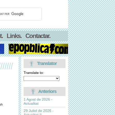
t.
Links.
Contactar.
Translator
Translate to:
Anteriors
1 Agost de 2026 -
Actualitat
an
29 Juliol de 2026 -
Actualitat II