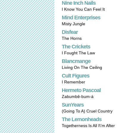
Nine Inch Nails
I Know You Can Feel It
Mind Enterprises
Misty Jungle
Disfear
The Horns
The Crickets
I Fought The Law
Blancmange
Living On The Ceiling
Cult Figures
I Remember
Hermeto Pascoal
Zabumbê-bum-á
SunYears
(Going To A) Cruel Country
The Lemonheads
Togetherness Is All I\'m After