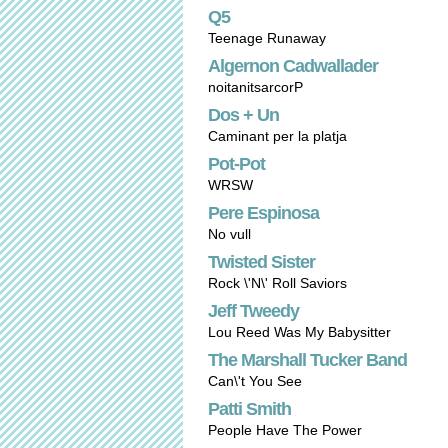
Q5
Teenage Runaway
Algernon Cadwallader
noitanitsarcorP
Dos + Un
Caminant per la platja
Pot-Pot
WRSW
Pere Espinosa
No vull
Twisted Sister
Rock \'N\' Roll Saviors
Jeff Tweedy
Lou Reed Was My Babysitter
The Marshall Tucker Band
Can\'t You See
Patti Smith
People Have The Power