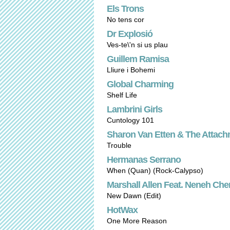
Els Trons
No tens cor
Dr Explosió
Ves-te\'n si us plau
Guillem Ramisa
Lliure i Bohemi
Global Charming
Shelf Life
Lambrini Girls
Cuntology 101
Sharon Van Etten & The Attac
Trouble
Hermanas Serrano
When (Quan) (Rock-Calypso)
Marshall Allen Feat. Neneh Che
New Dawn (Edit)
HotWax
One More Reason