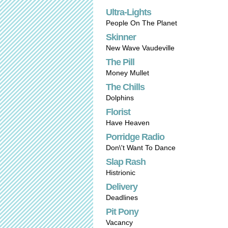
Ultra-Lights
People On The Planet
Skinner
New Wave Vaudeville
The Pill
Money Mullet
The Chills
Dolphins
Florist
Have Heaven
Porridge Radio
Don\'t Want To Dance
Slap Rash
Histrionic
Delivery
Deadlines
Pit Pony
Vacancy