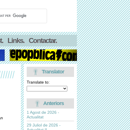
t.
Links.
Contactar.
Translator
Translate to:
Anteriors
1 Agost de 2026 -
Actualitat
an
29 Juliol de 2026 -
Actualitat II