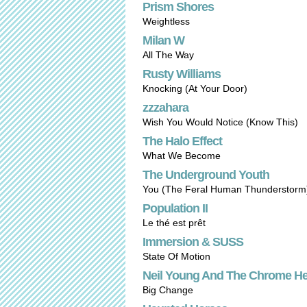
Prism Shores
Weightless
Milan W
All The Way
Rusty Williams
Knocking (At Your Door)
zzzahara
Wish You Would Notice (Know This)
The Halo Effect
What We Become
The Underground Youth
You (The Feral Human Thunderstorm
Population II
Le thé est prêt
Immersion & SUSS
State Of Motion
Neil Young And The Chrome He
Big Change