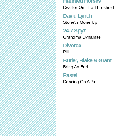
Haunted Horses
Dweller On The Threshold
David Lynch
Stone\'s Gone Up
24-7 Spyz
Grandma Dynamite
Divorce
Pill
Butler, Blake & Grant
Bring An End
Pastel
Dancing On A Pin