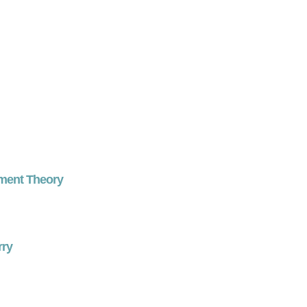
hment Theory
rry