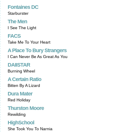
Fontaines DC
Starburster
The Men
I See The Light
FACS
Take Me To Your Heart
A Place To Bury Strangers
I Can Never Be As Great As You
DAIISTAR
Burning Wheel
A Certain Ratio
Bitten By A Lizard
Dura Mater
Red Holiday
Thurston Moore
Rewilding
HighSchool
She Took You To Narnia