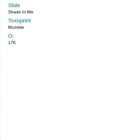
Slate
Shade In Me
Texoprint
Mumble
O.
176