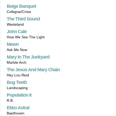
Beige Banquet
Collapse/Crisis
The Third Sound
Wasteland
John Cale
How We See The Light
Mewn
Ask Me Now
Mary In The Junkyard
Marble Arch
The Jesus And Mary Chain
Hey Lou Reid
Bug Teeth
Landscaping
Population II
R.B.
Ekko Astral
Baethoven