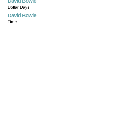
David Bowie
Dollar Days
David Bowie
Time