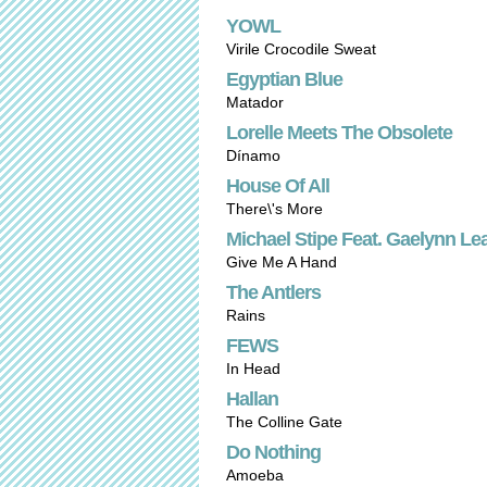
YOWL
Virile Crocodile Sweat
Egyptian Blue
Matador
Lorelle Meets The Obsolete
Dínamo
House Of All
There\'s More
Michael Stipe Feat. Gaelynn Le
Give Me A Hand
The Antlers
Rains
FEWS
In Head
Hallan
The Colline Gate
Do Nothing
Amoeba