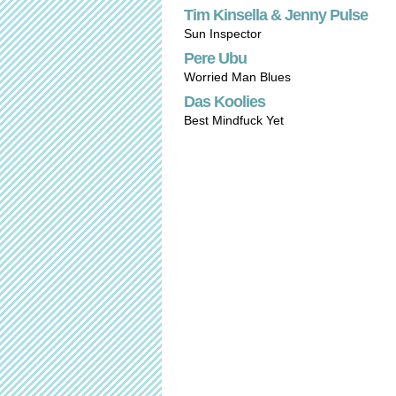
Tim Kinsella & Jenny Pulse
Sun Inspector
Pere Ubu
Worried Man Blues
Das Koolies
Best Mindfuck Yet