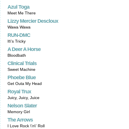
Azul Toga
Meet Me There
Lizzy Mercier Descloux
Wawa Wawa
RUN-DMC
It\'s Tricky
A Deer A Horse
Bloodbath
Clinical Trials
Sweet Machine
Phoebe Blue
Get Outa My Head
Royal Trux
Juicy, Juicy, Juice
Nelson Slater
Memory Girl
The Arrows
I Love Rock \'n\' Roll