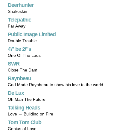
Deerhunter
Snakeskin
Telepathic
Far Away
Public Image Limited
Double Trouble
4\" be 2\"s
One Of The Lads
SWR
Close The Dam
Raynbeau
God Made Raynbeau to show his love to the world
De Lux
Oh Man The Future
Talking Heads
Love → Building on Fire
Tom Tom Club
Genius of Love