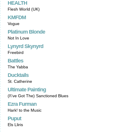
HEALTH
Flesh World (UK)
KMFDM
Vogue
Platinum Blonde
Not In Love
Lynyrd Skynyrd
Freebird
Battles
The Yabba
Ducktails
St. Catherine
Ultimate Painting
(I\'ve Got The) Sanctioned Blues
Ezra Furman
Hark! to the Music
Puput
Els Lliris