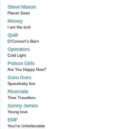
Steve Mason
Planet Sizes
Money
I am the lord
Quilt
O’Connor\'s Barn
Operators
Cold Light
Poison Girls
Are You Happy Now?
Guru Guru
Spacebaby live
Riverside
Time Travellers
Sonny James
Young love
EMF
You\'re Unbelievable