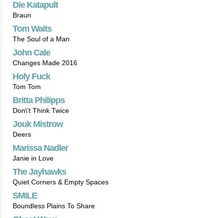
Die Katapult
Braun
Tom Waits
The Soul of a Man
John Cale
Changes Made 2016
Holy Fuck
Tom Tom
Britta Philipps
Don\'t Think Twice
Jouk Mistrow
Deers
Marissa Nadler
Janie in Love
The Jayhawks
Quiet Corners & Empty Spaces
SMILE
Boundless Plains To Share