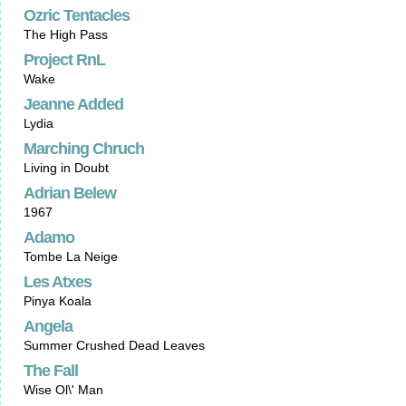
Ozric Tentacles
The High Pass
Project RnL
Wake
Jeanne Added
Lydia
Marching Chruch
Living in Doubt
Adrian Belew
1967
Adamo
Tombe La Neige
Les Atxes
Pinya Koala
Angela
Summer Crushed Dead Leaves
The Fall
Wise Ol\' Man