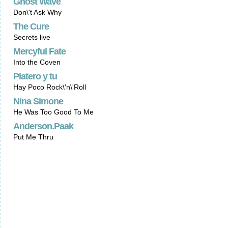
Ghost Wave
Don\'t Ask Why
The Cure
Secrets live
Mercyful Fate
Into the Coven
Platero y tu
Hay Poco Rock\'n\'Roll
Nina Simone
He Was Too Good To Me
Anderson.Paak
Put Me Thru