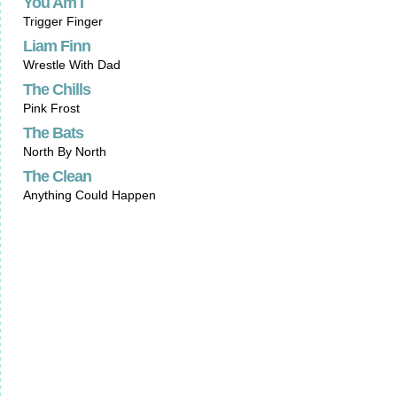
You Am I
Trigger Finger
Liam Finn
Wrestle With Dad
The Chills
Pink Frost
The Bats
North By North
The Clean
Anything Could Happen