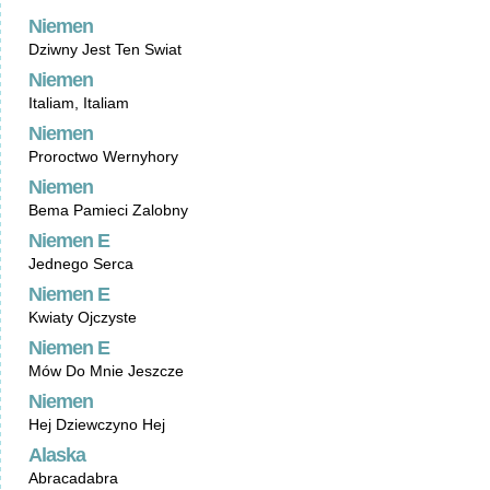
Niemen
Dziwny Jest Ten Swiat
Niemen
Italiam, Italiam
Niemen
Proroctwo Wernyhory
Niemen
Bema Pamieci Zalobny
Niemen E
Jednego Serca
Niemen E
Kwiaty Ojczyste
Niemen E
Mów Do Mnie Jeszcze
Niemen
Hej Dziewczyno Hej
Alaska
Abracadabra