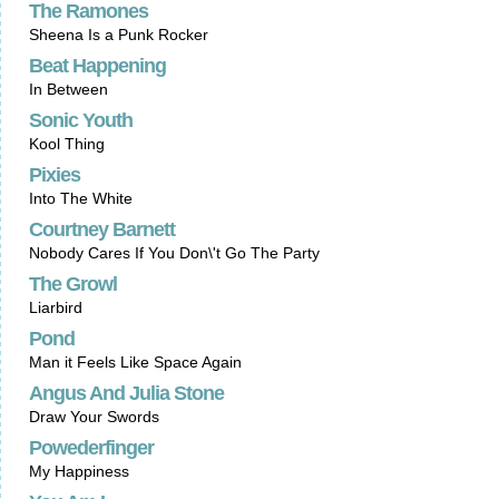
The Ramones
Sheena Is a Punk Rocker
Beat Happening
In Between
Sonic Youth
Kool Thing
Pixies
Into The White
Courtney Barnett
Nobody Cares If You Don\'t Go The Party
The Growl
Liarbird
Pond
Man it Feels Like Space Again
Angus And Julia Stone
Draw Your Swords
Powederfinger
My Happiness