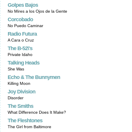
Golpes Bajos
No Mires a los Ojos de la Gente
Corcobado
No Puedo Caminar
Radio Futura
A Cara o Cruz
The B-52\'s
Private Idaho
Talking Heads
She Was
Echo & The Bunnymen
Killing Moon
Joy Division
Disorder
The Smiths
What Difference Does It Make?
The Fleshtones
The Girl from Baltimore