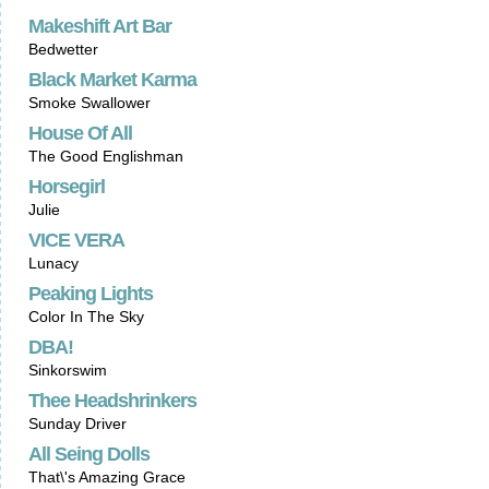
Makeshift Art Bar
Bedwetter
Black Market Karma
Smoke Swallower
House Of All
The Good Englishman
Horsegirl
Julie
VICE VERA
Lunacy
Peaking Lights
Color In The Sky
DBA!
Sinkorswim
Thee Headshrinkers
Sunday Driver
All Seing Dolls
That\'s Amazing Grace