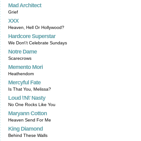
Mad Architect
Grief
XXX
Heaven, Hell Or Hollywood?
Hardcore Superstar
We Don\'t Celebrate Sundays
Notre Dame
Scarecrows
Memento Mori
Heathendom
Mercyful Fate
Is That You, Melissa?
Loud \'N\' Nasty
No One Rocks Like You
Maryann Cotton
Heaven Send For Me
King Diamond
Behind These Walls