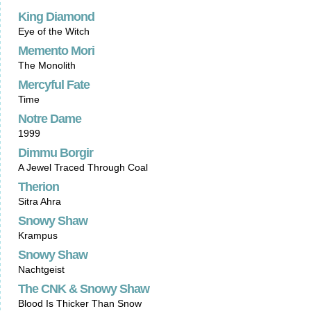
King Diamond
Eye of the Witch
Memento Mori
The Monolith
Mercyful Fate
Time
Notre Dame
1999
Dimmu Borgir
A Jewel Traced Through Coal
Therion
Sitra Ahra
Snowy Shaw
Krampus
Snowy Shaw
Nachtgeist
The CNK & Snowy Shaw
Blood Is Thicker Than Snow