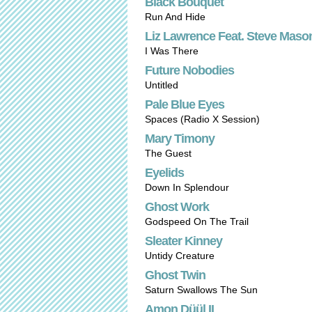
Black Bouquet
Run And Hide
Liz Lawrence Feat. Steve Maso
I Was There
Future Nobodies
Untitled
Pale Blue Eyes
Spaces (Radio X Session)
Mary Timony
The Guest
Eyelids
Down In Splendour
Ghost Work
Godspeed On The Trail
Sleater Kinney
Untidy Creature
Ghost Twin
Saturn Swallows The Sun
Amon Düül II