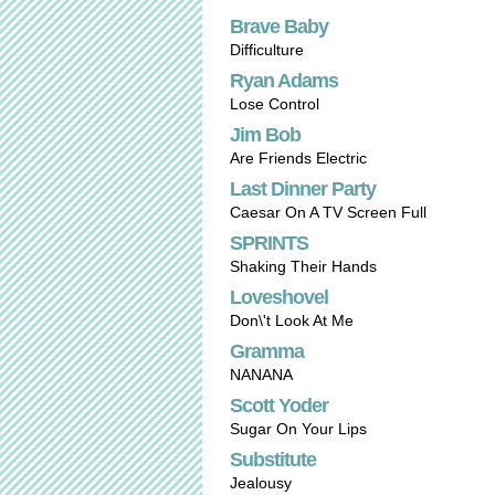
Brave Baby
Difficulture
Ryan Adams
Lose Control
Jim Bob
Are Friends Electric
Last Dinner Party
Caesar On A TV Screen Full
SPRINTS
Shaking Their Hands
Loveshovel
Don\'t Look At Me
Gramma
NANANA
Scott Yoder
Sugar On Your Lips
Substitute
Jealousy