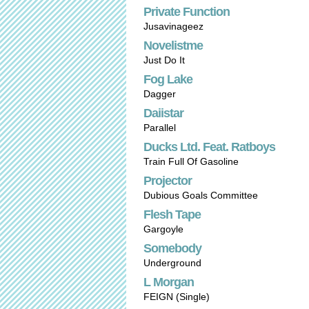
Private Function
Jusavinageez
Novelistme
Just Do It
Fog Lake
Dagger
Daiistar
Parallel
Ducks Ltd. Feat. Ratboys
Train Full Of Gasoline
Projector
Dubious Goals Committee
Flesh Tape
Gargoyle
Somebody
Underground
L Morgan
FEIGN (Single)