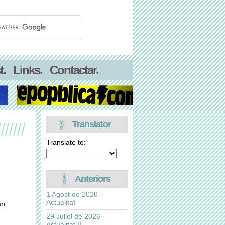
t.
Links.
Contactar.
Translator
Translate to:
Anteriors
1 Agost de 2026 -
Actualitat
an
29 Juliol de 2026 -
Actualitat II