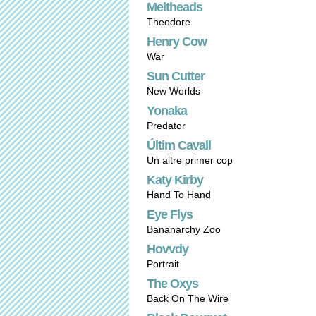
Meltheads
Theodore
Henry Cow
War
Sun Cutter
New Worlds
Yonaka
Predator
Últim Cavall
Un altre primer cop
Katy Kirby
Hand To Hand
Eye Flys
Bananarchy Zoo
Hovvdy
Portrait
The Oxys
Back On The Wire