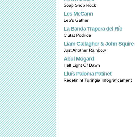
Soap Shop Rock
Les McCann
Let\'s Gather
La Banda Trapera del Río
Ciutat Podrida
Liam Gallagher & John Squire
Just Another Rainbow
Abul Mogard
Half Light Of Dawn
Lluís Paloma Patinet
Redefinint Turíngia Infogràficament