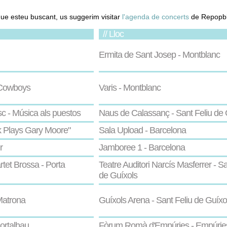
.
que esteu buscant, us suggerim visitar
l'agenda de concerts
de Repopbl
// Lloc
Ermita de Sant Josep - Montblanc
 Cowboys
Varis - Montblanc
c - Música als puestos
Naus de Calassanç - Sant Feliu de 
k Plays Gary Moore"
Sala Upload - Barcelona
r
Jamboree 1 - Barcelona
tet Brossa - Porta
Teatre Auditori Narcís Masferrer - Sa
de Guíxols
Matrona
Guíxols Arena - Sant Feliu de Guíxo
ortalbau
Fòrum Romà d'Empúries - Empúrie