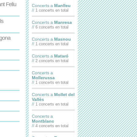
nt Feliu
Concerts a
Manlleu
//
1 concerts en total
ls
Concerts a
Manresa
//
6 concerts en total
agona
Concerts a
Masnou
//
1 concerts en total
Concerts a
Mataró
//
2 concerts en total
Concerts a
Mollerussa
//
1 concerts en total
Concerts a
Mollet del
Vallès
//
1 concerts en total
Concerts a
Montblanc
//
4 concerts en total