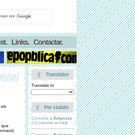
st.
Links.
Contactar.
Translator
Translate to:
 els
Per ciutats
Concerts a
Amposta
//
1 concerts en total
t que
formació
Concerts a
Badalona