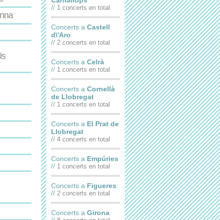
Cantallops
//
1 concerts en total
anna
Concerts a
Castell
d\'Aro
//
2 concerts en total
ls
Concerts a
Celrà
//
1 concerts en total
Concerts a
Cornellà
de Llobregat
//
1 concerts en total
Concerts a
El Prat de
Llobregat
//
4 concerts en total
Concerts a
Empúries
//
1 concerts en total
Concerts a
Figueres
//
2 concerts en total
Concerts a
Girona