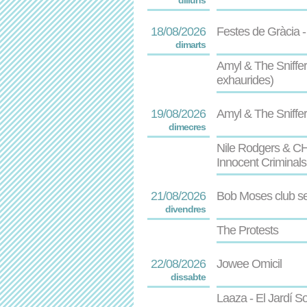
dilluns
18/08/2026
Festes de Gràcia - 
dimarts
Amyl & The Sniffe
exhaurides)
19/08/2026
Amyl & The Sniffer
dimecres
Nile Rodgers & CH
Innocent Criminals
21/08/2026
Bob Moses club se
divendres
The Protests
22/08/2026
Jowee Omicil
dissabte
Laaza - El Jardí S