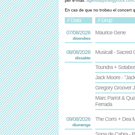
per e-mail:
agenda@trilogyrock.com
En cas de que no trobeu el concert 
// Data
// Grup
07/08/2026
Maurice Gene
divendres
08/08/2026
Musicall - Sacred
dissabte
Toundra + Sotabos
Jack Moore - "Jac
Gregory Groover J
Marc Parrot & Quar
Ferrada
09/08/2026
The Corrs + Dea 
diumenge
Sopa de Cabra - P