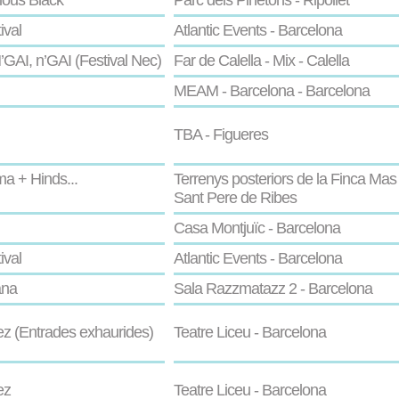
rious Black
Parc dels Pinetons - Ripollet
ival
Atlantic Events - Barcelona
’GAI, n’GAI (Festival Nec)
Far de Calella - Mix - Calella
MEAM - Barcelona - Barcelona
TBA - Figueres
a + Hinds...
Terrenys posteriors de la Finca Mas 
Sant Pere de Ribes
Casa Montjuïc - Barcelona
ival
Atlantic Events - Barcelona
ana
Sala Razzmatazz 2 - Barcelona
z (Entrades exhaurides)
Teatre Liceu - Barcelona
ez
Teatre Liceu - Barcelona