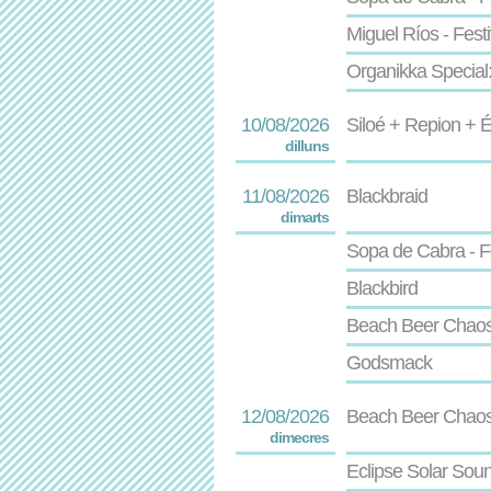
Miguel Ríos - Festi
Organikka Special
10/08/2026
Siloé + Repion + É
dilluns
11/08/2026
Blackbraid
dimarts
Sopa de Cabra - F
Blackbird
Beach Beer Chao
Godsmack
12/08/2026
Beach Beer Chao
dimecres
Eclipse Solar Soun