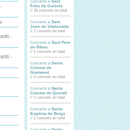
Concerts a
Sant
a
Feliu de Guíxols
//
16 concerts en total
a
Concerts a
Sant
Joan de Vilatorrada
//
2 concerts en total
ants -
Concerts a
Sant Pere
de Ribes
//
1 concerts en total
ants -
Concerts a
Santa
Coloma de
Gramenet
//
4 concerts en total
Concerts a
Santa
Coloma de Queralt
//
2 concerts en total
Concerts a
Santa
Eugènia de Berga
//
1 concerts en total
Concerts a
Santa