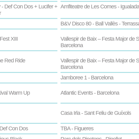
 - Def Con Dos + Lucifer +
Amfiteatre de Les Comes - Igualad
r
B&V Disco 80 - Ball Vallès - Terrass
est XIII
Vallespir de Baix – Festa Major de S
Barcelona
he Red Ride
Vallespir de Baix – Festa Major de S
Barcelona
Jamboree 1 - Barcelona
tival Warm Up
Atlantic Events - Barcelona
Casa Irla - Sant Feliu de Guíxols
- Def Con Dos
TBA - Figueres