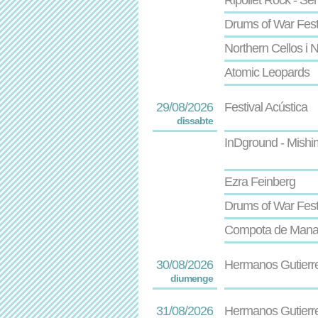
Ripollet Rock - Se
Drums of War Fest
Northern Cellos i N
Atomic Leopards
29/08/2026
Festival Acústica
dissabte
InDground - Mishim
Ezra Feinberg
Drums of War Fest
Compota de Man
30/08/2026
Hermanos Gutierre
diumenge
31/08/2026
Hermanos Gutierr