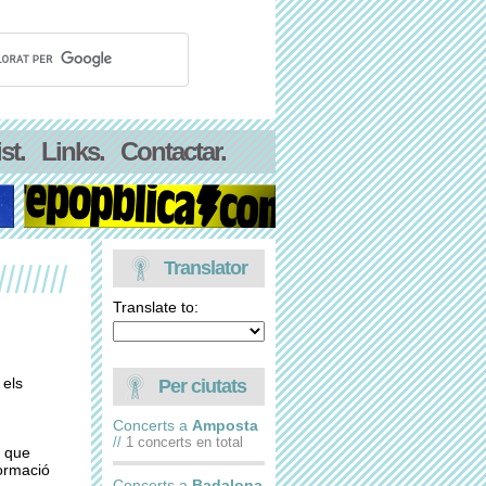
st.
Links.
Contactar.
Translator
Translate to:
 els
Per ciutats
Concerts a
Amposta
//
1 concerts en total
t que
formació
Concerts a
Badalona