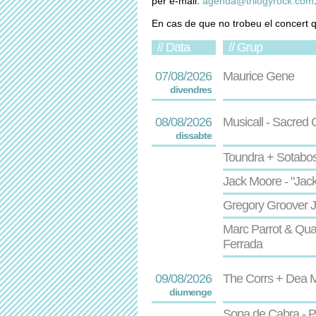
per e-mail:
agenda@trilogyrock.com
En cas de que no trobeu el concert 
// Data
// Grup
07/08/2026
Maurice Gene
divendres
08/08/2026
Musicall - Sacred
dissabte
Toundra + Sotabos
Jack Moore - "Jac
Gregory Groover J
Marc Parrot & Quar
Ferrada
09/08/2026
The Corrs + Dea 
diumenge
Sopa de Cabra - P