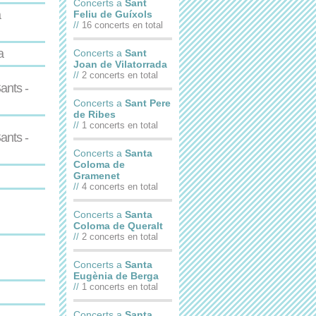
Concerts a
Sant
a
Feliu de Guíxols
//
16 concerts en total
a
Concerts a
Sant
Joan de Vilatorrada
//
2 concerts en total
ants -
Concerts a
Sant Pere
de Ribes
//
1 concerts en total
ants -
Concerts a
Santa
Coloma de
Gramenet
//
4 concerts en total
Concerts a
Santa
Coloma de Queralt
//
2 concerts en total
Concerts a
Santa
Eugènia de Berga
//
1 concerts en total
Concerts a
Santa