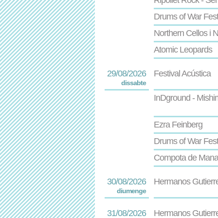
Ripollet Rock - Se
Drums of War Fest
Northern Cellos i N
Atomic Leopards
29/08/2026
Festival Acústica
dissabte
InDground - Mishim
Ezra Feinberg
Drums of War Fest
Compota de Man
30/08/2026
Hermanos Gutierre
diumenge
31/08/2026
Hermanos Gutierr