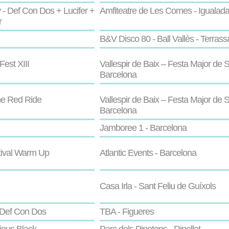
 - Def Con Dos + Lucifer +
Amfiteatre de Les Comes - Igualad
r
B&V Disco 80 - Ball Vallès - Terrass
est XIII
Vallespir de Baix – Festa Major de S
Barcelona
he Red Ride
Vallespir de Baix – Festa Major de S
Barcelona
Jamboree 1 - Barcelona
tival Warm Up
Atlantic Events - Barcelona
Casa Irla - Sant Feliu de Guíxols
- Def Con Dos
TBA - Figueres