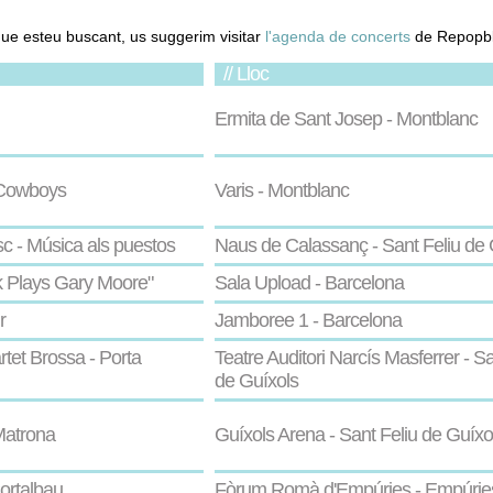
.
que esteu buscant, us suggerim visitar
l'agenda de concerts
de Repopbl
// Lloc
Ermita de Sant Josep - Montblanc
 Cowboys
Varis - Montblanc
c - Música als puestos
Naus de Calassanç - Sant Feliu de 
k Plays Gary Moore"
Sala Upload - Barcelona
r
Jamboree 1 - Barcelona
tet Brossa - Porta
Teatre Auditori Narcís Masferrer - Sa
de Guíxols
Matrona
Guíxols Arena - Sant Feliu de Guíxo
ortalbau
Fòrum Romà d'Empúries - Empúrie