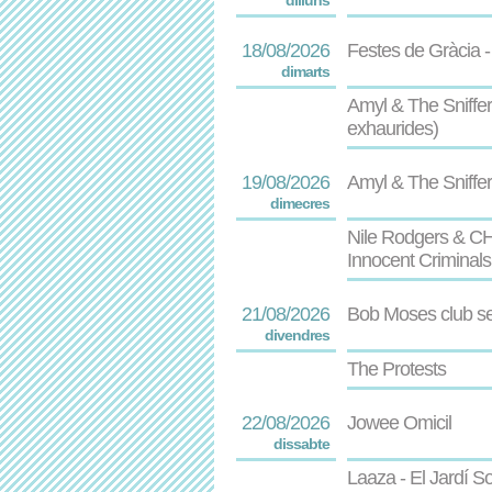
dilluns
18/08/2026
Festes de Gràcia - 
dimarts
Amyl & The Sniffe
exhaurides)
19/08/2026
Amyl & The Sniffer
dimecres
Nile Rodgers & CH
Innocent Criminals
21/08/2026
Bob Moses club se
divendres
The Protests
22/08/2026
Jowee Omicil
dissabte
Laaza - El Jardí S