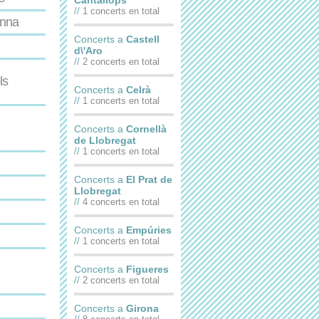
Cantallops
//
1 concerts en total
anna
Concerts a
Castell
d\'Aro
//
2 concerts en total
ls
Concerts a
Celrà
//
1 concerts en total
Concerts a
Cornellà
de Llobregat
//
1 concerts en total
Concerts a
El Prat de
Llobregat
//
4 concerts en total
Concerts a
Empúries
//
1 concerts en total
Concerts a
Figueres
//
2 concerts en total
Concerts a
Girona