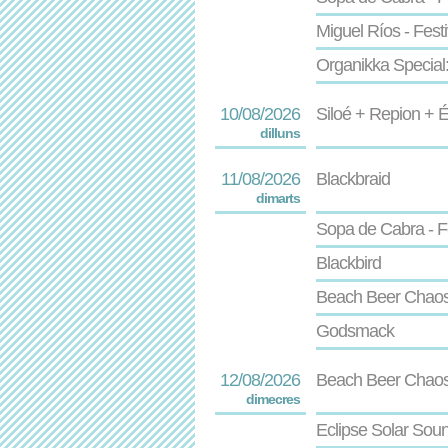
Miguel Ríos - Festi
Organikka Special
10/08/2026
Siloé + Repion + É
dilluns
11/08/2026
Blackbraid
dimarts
Sopa de Cabra - F
Blackbird
Beach Beer Chao
Godsmack
12/08/2026
Beach Beer Chao
dimecres
Eclipse Solar Soun