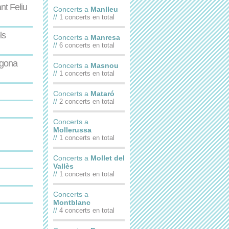
nt Feliu
Concerts a
Manlleu
//
1 concerts en total
ls
Concerts a
Manresa
//
6 concerts en total
agona
Concerts a
Masnou
//
1 concerts en total
Concerts a
Mataró
//
2 concerts en total
Concerts a
Mollerussa
//
1 concerts en total
Concerts a
Mollet del
Vallès
//
1 concerts en total
Concerts a
Montblanc
//
4 concerts en total