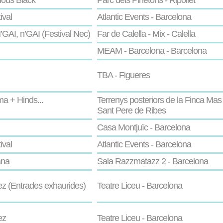
rious Black
Parc dels Pinetons - Ripollet
ival
Atlantic Events - Barcelona
’GAI, n’GAI (Festival Nec)
Far de Calella - Mix - Calella
MEAM - Barcelona - Barcelona
TBA - Figueres
a + Hinds...
Terrenys posteriors de la Finca Mas 
Sant Pere de Ribes
Casa Montjuïc - Barcelona
ival
Atlantic Events - Barcelona
ana
Sala Razzmatazz 2 - Barcelona
z (Entrades exhaurides)
Teatre Liceu - Barcelona
ez
Teatre Liceu - Barcelona