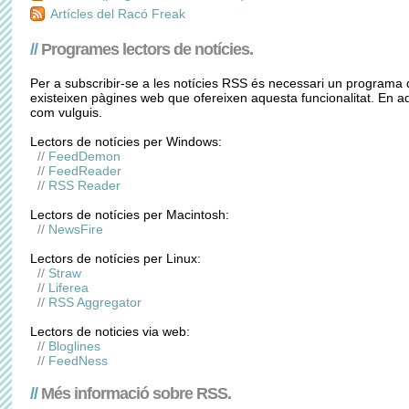
Artícles del Racó Freak
//
Programes lectors de notícies.
Per a subscribir-se a les notícies RSS és necessari un programa 
existeixen pàgines web que ofereixen aquesta funcionalitat. En 
com vulguis.
Lectors de notícies per Windows:
//
FeedDemon
//
FeedReader
//
RSS Reader
Lectors de notícies per Macintosh:
//
NewsFire
Lectors de notícies per Linux:
//
Straw
//
Liferea
//
RSS Aggregator
Lectors de noticies via web:
//
Bloglines
//
FeedNess
//
Més informació sobre RSS.