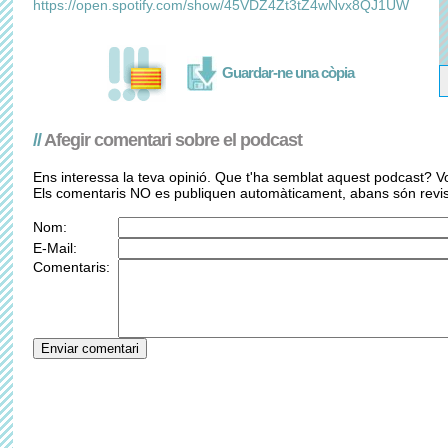
https://open.spotify.com/show/45VDZ4Zt3tZ4wNvx8QJ1UW
Guardar-ne una còpia
//
Afegir comentari sobre el podcast
Ens interessa la teva opinió. Que t'ha semblat aquest podcast? Vo
Els comentaris NO es publiquen automàticament, abans són revis
Nom:
E-Mail:
Comentaris: