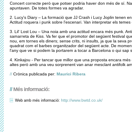
Concert correcte però que potser podria haver don més de sí. Na
apuntaven. De totes formes va agradar.
2. Lucy's Diary – La formació que JJ Crash i Lucy Joplin tenen en 
Actitud roquera i punk sobre l'escenari. Van interpretar els teme
3. Lil' Lost Lou – Una noia amb una actitud encara més punk. Anti-
samarreta de Kiss. Va fer que el promotor del següent festival que
nou, em tornes els diners; sense crits, ni insults, ja que la seva pre
quadrat com el barbes organitzador del següent acte. De momen
l'any que ve si podem la portarem a tocar a Barcelona o qui sap s
4. Kinkajou - Per tancar que millor que una proposta encara més 
altes però amb una veu sorprenent van anar mesclant antifolk amb 
//
Crònica publicada per:
Maurici Ribera
//
Més informació:
http://www.bwtd.co.uk/
Web amb més informació: