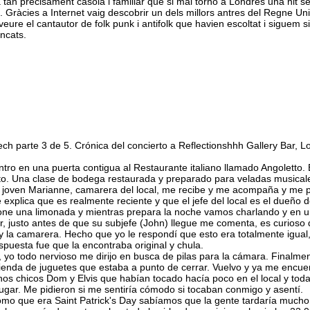
 tan precisament casolà i familiar que si mai torno a Londres una nit s
. Gràcies a Internet vaig descobrir un dels millors antres del Regne Unit
veure el cantautor de folk punk i antifolk que havien escoltat i siguem s
ncats.
h parte 3 de 5. Crónica del concierto a Reflectionshhh Gallery Bar, L
tro en una puerta contigua al Restaurante italiano llamado Angoletto.
erto. Una clase de bodega restaurada y preparado para veladas musical
na joven Marianne, camarera del local, me recibe y me acompaña y me 
e explica que es realmente reciente y que el jefe del local es el dueño d
 pone una limonada y mientras prepara la noche vamos charlando y en u
 justo antes de que su subjefe (John) llegue me comenta, es curioso
y la camarera. Hecho que yo le respondí que esto era totalmente igual
spuesta fue que la encontraba original y chula.
a, yo todo nervioso me dirijo en busca de pilas para la cámara. Finalme
ienda de juguetes que estaba a punto de cerrar. Vuelvo y ya me encuen
os chicos Dom y Elvis que habían tocado hacía poco en el local y toda
ugar. Me pidieron si me sentiría cómodo si tocaban conmigo y asentí.
mo que era Saint Patrick's Day sabíamos que la gente tardaría mucho 