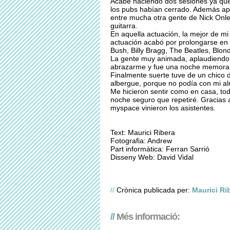
Acabé haciendo dos sesiones ya que 
los pubs habían cerrado. Además apa
entre mucha otra gente de Nick Onley
guitarra.
En aquella actuación, la mejor de mi 
actuación acabó por prolongarse en 
Bush, Billy Bragg, The Beatles, Blondi
La gente muy animada, aplaudiendo 
abrazarme y fue una noche memorabl
Finalmente suerte tuve de un chico 
albergue, porque no podía con mi alma
Me hicieron sentir como en casa, to
noche seguro que repetiré. Gracias a
myspace vinieron los asistentes.
Text: Maurici Ribera
Fotografia: Andrew
Part informàtica: Ferran Sarrió
Disseny Web: David Vidal
//
Crònica publicada per:
Maurici Ri
//
Més informació: