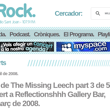
Cercador:
da.
Podcast.
Cròniques.
El Programa.
Playli
ts
l de 2008.
 de The Missing Leech part 3 de 5
rt a Reflectionshhh Gallery Bar,
arç de 2008.