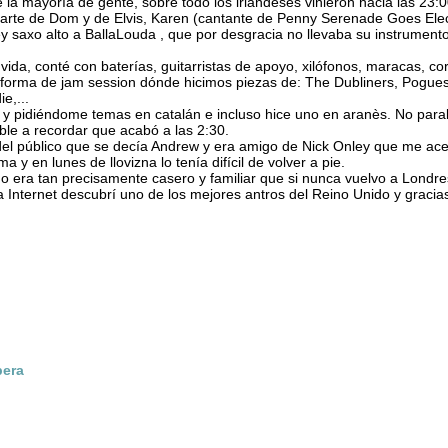
la mayoría de gente, sobre todo los irlandeses vinieron hacia las 23:
rte de Dom y de Elvis, Karen (cantante de Penny Serenade Goes Elect
 saxo alto a BallaLouda , que por desgracia no llevaba su instrumento
vida, conté con baterías, guitarristas de apoyo, xilófonos, maracas, cor
forma de jam session dónde hicimos piezas de: The Dubliners, Pogues
e,...
y pidiéndome temas en catalán e incluso hice uno en aranès. No par
e a recordar que acabó a las 2:30.
del público que se decía Andrew y era amigo de Nick Onley que me ace
 y en lunes de llovizna lo tenía difícil de volver a pie.
do era tan precisamente casero y familiar que si nunca vuelvo a Londr
 Internet descubrí uno de los mejores antros del Reino Unido y gracias
bera