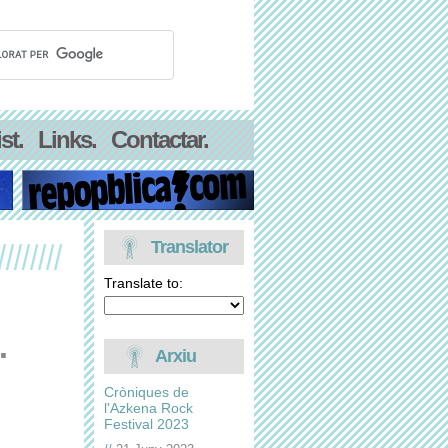
st.
Links.
Contactar.
Translator
Translate to:
.
Arxiu
Cròniques de
l'Azkena Rock
Festival 2023