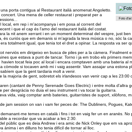
 una porta contigua al Restaurant italià anomenat Angoletto.
el concert. Una mena de celler restaurat i preparat per a
Foto d'ar
essions...
 local, em rep i m'acompanya i em posa al corrent del
cent i que el cap és l'amo del restaurant italià del costat.
a la nit anem xerrant i en un moment determinat del vespre, just ben 
, és curiós que em demanis si m'agrada la teva música o no, sóc la c
era totalment igual, que tenia tot el dret a opinar. La resposta va ser q
o tot nerviós em dirigeixo en busca de piles per a la càmera. Finalment e
uines que estava a punt de tancar. Torno i ja em trobo els primers mem
 havien tocat feia poc al local i encara comptaven amb una bateria al 
a còmode si tocaven amb mi i vaig assentir. Vam assajar una estona pl
sabíem que la gent tardaria molt a venir.
 la majoria de gent, sobretot els irlandesos van venir cap a les 23:00 
Karen (cantant de Penny Serenade Goes Electric) i entre molta d'altra g
 per desgràcia no duia el seu instrument i va tocar la guitarra.
meva vida, vaig comptar amb bateries, guitarristes de suport, xilòfons, 
 de jam session on van i vam fer peces de: The Dubliners, Pogues, Kat
 demanant-me temes en català i fins i tot en vaig fer un en aranès. No
able a recordar que va acabar a les 2:30.
i del públic que es deia Andrew i era amic de Nick Onley que em va apr
ànima i en dilluns ho tenia difícil de tornar al lloc.