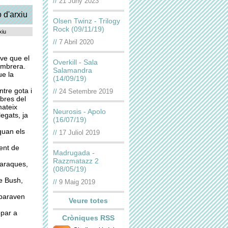
//
21 Juny 2023
Olsen Twinz - Trilogy
Rock (09/11/19)
xiu
//
7 Abril 2020
ve que el
Overkill - Sala
ambrera.
Salamandra
ue la
(14/09/19)
ntre gota i
//
24 Setembre 2019
bres del
mateix
Neurosis - Apolo
egats, ja
(16/07/19)
quan els
//
17 Juliol 2019
ent de
Madrugada -
Razzmatazz 2
maraques,
(08/05/19)
e Bush,
//
9 Maig 2019
 paraven
Veure totes
opar a
Cròniques RSS