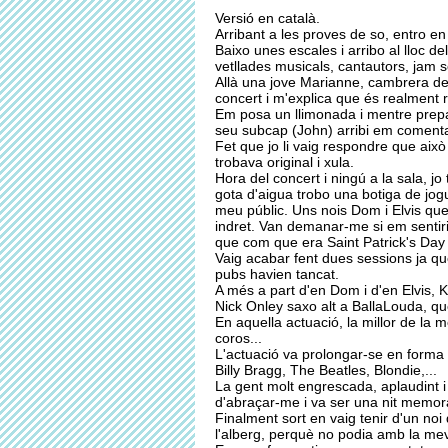
Versió en català.
Arribant a les proves de so, entro en
Baixo unes escales i arribo al lloc d
vetllades musicals, cantautors, jam s
Allà una jove Marianne, cambrera del
concert i m'explica que és realment re
Em posa un llimonada i mentre prepar
seu subcap (John) arribi em comenta
Fet que jo li vaig respondre que això 
trobava original i xula.
Hora del concert i ningú a la sala, j
gota d'aigua trobo una botiga de jog
meu públic. Uns nois Dom i Elvis que
indret. Van demanar-me si em sentiri
que com que era Saint Patrick's Day 
Vaig acabar fent dues sessions ja que
pubs havien tancat.
A més a part d'en Dom i d'en Elvis, 
Nick Onley saxo alt a BallaLouda, que
En aquella actuació, la millor de la 
coros...
L'actuació va prolongar-se en forma
Billy Bragg, The Beatles, Blondie,...
La gent molt engrescada, aplaudint i
d'abraçar-me i va ser una nit memor
Finalment sort en vaig tenir d'un no
l'alberg, perquè no podia amb la meva 