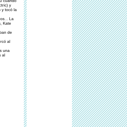
00 cuando
ric) y
 y tocó la
os... La
, Kate
aban de
rcó al
es una
 al