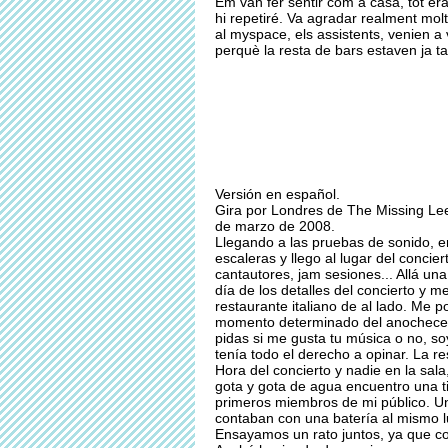
Em van fer sentir com a casa, tot era
hi repetiré. Va agradar realment molt
al myspace, els assistents, venien a 
perquè la resta de bars estaven ja ta
Versión en español.
Gira por Londres de The Missing Leec
de marzo de 2008.
Llegando a las pruebas de sonido, en
escaleras y llego al lugar del conci
cantautores, jam sesiones... Allá u
día de los detalles del concierto y m
restaurante italiano de al lado. Me
momento determinado del anochecer,
pidas si me gusta tu música o no, so
tenía todo el derecho a opinar. La re
Hora del concierto y nadie en la sal
gota y gota de agua encuentro una t
primeros miembros de mi público. Un
contaban con una batería al mismo l
Ensayamos un rato juntos, ya que co