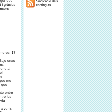
egur que
Sindicació dels
 i gràcies
continguts.
incers
ondres. 17
 Bajo unas
es,
pone al
el
n
 que me
, que
nte entre
tro los
vía
a venir.