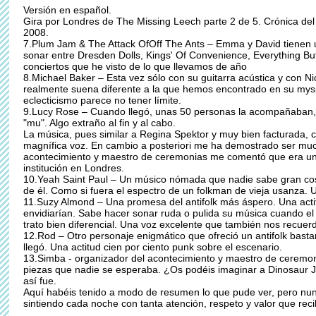
Versión en español.
Gira por Londres de The Missing Leech parte 2 de 5. Crónica de
2008.
7.Plum Jam & The Attack OfOff The Ants – Emma y David tienen
sonar entre Dresden Dolls, Kings' Of Convenience, Everything But 
conciertos que he visto de lo que llevamos de año
8.Michael Baker – Esta vez sólo con su guitarra acústica y con N
realmente suena diferente a la que hemos encontrado en su mysp
eclecticismo parece no tener límite.
9.Lucy Rose – Cuando llegó, unas 50 personas la acompañaban, se
"mu". Algo extraño al fin y al cabo.
La música, pues similar a Regina Spektor y muy bien facturada,
magnífica voz. En cambio a posteriori me ha demostrado ser mu
acontecimiento y maestro de ceremonias me comentó que era una
institución en Londres.
10.Yeah Saint Paul – Un músico nómada que nadie sabe gran cos
de él. Como si fuera el espectro de un folkman de vieja usanza. U
11.Suzy Almond – Una promesa del antifolk más áspero. Una ac
envidiarían. Sabe hacer sonar ruda o pulida su música cuando el
trato bien diferencial. Una voz excelente que también nos recuer
12.Rod – Otro personaje enigmático que ofreció un antifolk bast
llegó. Una actitud cien por ciento punk sobre el escenario.
13.Simba - organizador del acontecimiento y maestro de ceremonia
piezas que nadie se esperaba. ¿Os podéis imaginar a Dinosaur J
así fue.
Aquí habéis tenido a modo de resumen lo que pude ver, pero nun
sintiendo cada noche con tanta atención, respeto y valor que reci