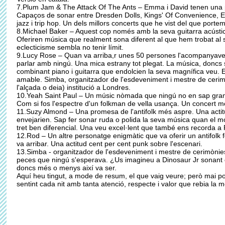
7.Plum Jam & The Attack Of The Ants – Emma i David tenen una 
Capaços de sonar entre Dresden Dolls, Kings' Of Convenience, Ev
jazz i trip hop. Un dels millors concerts que he vist del que porte
8.Michael Baker – Aquest cop només amb la seva guitarra acústic
Oferiren música que realment sona diferent al que hem trobat al
eclecticisme sembla no tenir límit.
9.Lucy Rose – Quan va arriba,r unes 50 persones l'acompanyaven.
parlar amb ningú. Una mica estrany tot plegat. La música, doncs s
combinant piano i guitarra que endolcien la seva magnífica veu. E
amable. Simba, organitzador de l'esdeveniment i mestre de ceri
l'alçada o deia) institució a Londres.
10.Yeah Saint Paul – Un músic nòmada que ningú no en sap gran 
Com si fos l'espectre d'un folkman de vella usança. Un concert molt
11.Suzy Almond – Una promesa de l'antifolk més aspre. Una actit
envejarien. Sap fer sonar ruda o polida la seva música quan el 
tret ben diferencial. Una veu excel·lent que també ens recorda a
12.Rod – Un altre personatge enigmàtic que va oferir un antifolk 
va arribar. Una actitud cent per cent punk sobre l'escenari.
13.Simba - organitzador de l'esdeveniment i mestre de cerimònies 
peces que ningú s'esperava. ¿Us imagineu a Dinosaur Jr sonant
doncs més o menys així va ser.
Aquí heu tingut, a mode de resum, el que vaig veure; però mai p
sentint cada nit amb tanta atenció, respecte i valor que rebia la me